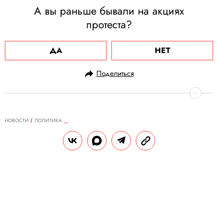
А вы раньше бывали на акциях
протеста?
ДА
НЕТ
Поделиться
НОВОСТИ
ПОЛИТИКА
26.01.2021, 15:47
Дональд Трамп открыл во
Флориде «офис бывшего
президента»
Он будет заниматься корреспонденцией,
публичными заявлениями и