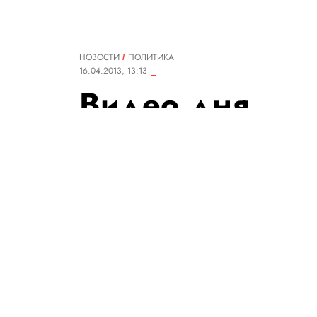
НОВОСТИ
ПОЛИТИКА
16.04.2013, 13:13
Видео дня
Ролик, снятый корреспондент
во время Бостонского мараф
данным пострадали более 140 
критическом состоянии, 3 че
РЕДАКЦИЯ САЙТА
Теги:
США
спорт
видео
катастрофа