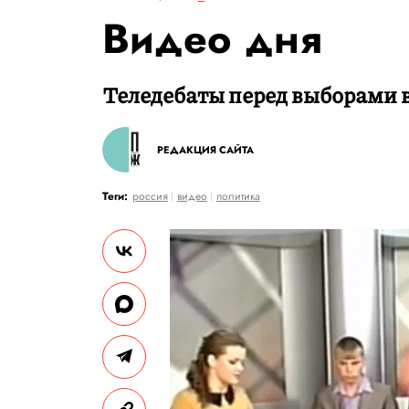
Видео дня
Теледебаты перед выборами 
РЕДАКЦИЯ САЙТА
Теги:
россия
видео
политика