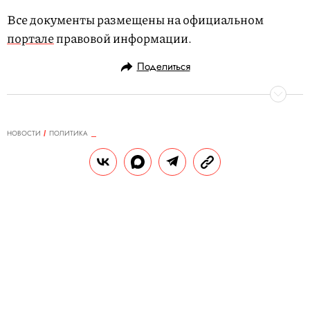
Все документы размещены на официальном
портале
правовой информации.
Поделиться
НОВОСТИ
ПОЛИТИКА
27.12.2018, 19:13
Склады сети «Красное & Белое»
могут закрыть до окончания
проверок. В компании это
опровергают и шутят про ФСБ
26 декабря в офисах и на складах сети
алкогольных магазинов «Красное &
Белое». На следующий день компания