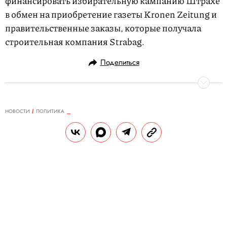
финансировать избирательную кампанию Штрахе
в обмен на приобретение газеты Kronen Zeitung и
правительственные заказы, которые получала
строительная компания Strabag.
Поделиться
НОВОСТИ
ПОЛИТИКА
30.05.2019, 13:19
ОБНОВЛЕНО
14.02.2026, 20:33
Джулиана Ассанжа перевели в
тюремную больницу. Его
состояние ухудшилось
Также перенесли и заседание, где должен
был быть решен вопрос о его экстрадиции.