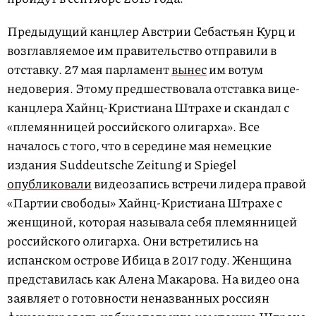
Предыдущий канцлер Австрии Себастьян Курц и
возглавляемое им правительство отправили в
отставку. 27 мая парламент
вынес
им вотум
недоверия. Этому предшествовала отставка вице-
канцлера Хайнц-Кристиана Штрахе и скандал с
«племянницей российского олигарха». Все
началось с того, что в середине мая немецкие
издания Suddeutsche Zeitung и Spiegel
опубликовали
видеозапись встречи лидера правой
«Партии свободы» Хайнц-Кристиана Штрахе с
женщиной, которая называла себя племянницей
российского олигарха. Они встретились на
испанском острове Ибица в 2017 году. Женщина
представилась как Алена Макарова. На видео она
заявляет о готовности неназванных россиян