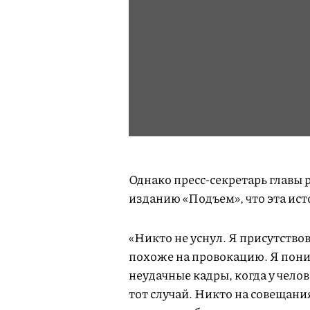
Однако пресс-секретарь главы
изданию «Подъем», что эта ис
«Никто не уснул. Я присутствов
похоже на провокацию. Я поним
неудачные кадры, когда у чело
тот случай. Никто на совещани