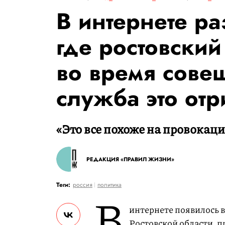
В интернете р
где ростовский
во время сове
служба это отр
«Это все похоже на провокаци
РЕДАКЦИЯ «ПРАВИЛ ЖИЗНИ»
Теги:
россия
политика
В
интернете появилось 
Ростовской области, 