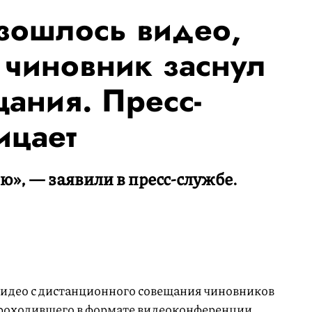
азошлось видео,
 чиновник заснул
щания. Пресс-
ицает
ю», — заявили в пресс-службе.
видео с дистанционного совещания чиновников
проходившего в формате видеоконференции.