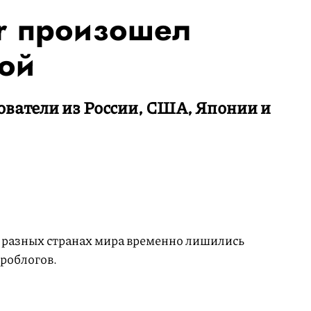
er произошел
ой
ователи из России, США, Японии и
в разных странах мира временно лишились
кроблогов.