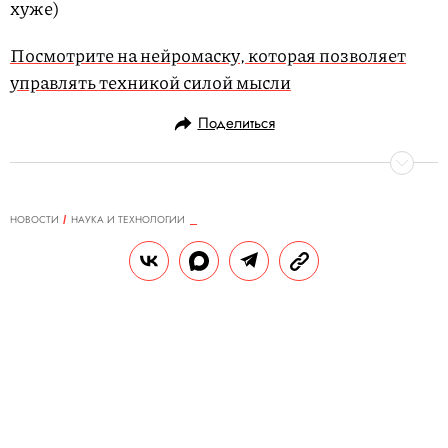
хуже)
Посмотрите на нейромаску, которая позволяет
управлять техникой силой мысли
Поделиться
НОВОСТИ
НАУКА И ТЕХНОЛОГИИ
20.10.2019, 14:22
В Ватикане создали «умные»
четки. Их взломали за 15 минут и
обнаружили в них серьезную
уязвимость
Хакеры могли заполучить личные данные
пользователя четок, в том числе дату