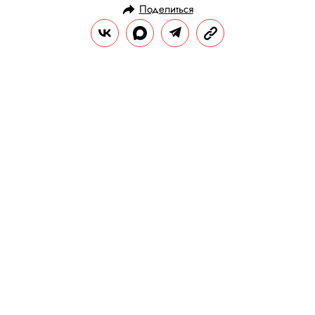
Поделиться
НОВОСТИ
НАУКА И ТЕХНОЛОГИИ
20.09.2019, 11:25
Apple выпустили iOS 13: в ней есть
темный режим, улучшенный
видеоредактор и сервис видеоигр
Arcade
В компании заявили, что новая
операционная система стала еще быстрее.
РЕДАКЦИЯ «ПРАВИЛ ЖИЗНИ»
Теги:
технологии
apple
ios