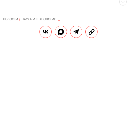
НОВОСТИ
НАУКА И ТЕХНОЛОГИИ
29.09.2023, 15:33
В Instagram появится функция
редактирования изображений при
помощи ИИ
Пользователи смогут вводить текстовые
запросы, чтобы изменить фон фотографии
или задать ей какой-нибудь стиль.
РЕДАКЦИЯ «ПРАВИЛ ЖИЗНИ»
П
Теги:
социальные сети
искусственный интеллект
фотографии
еда
ользователи Instagram (признана в РФ