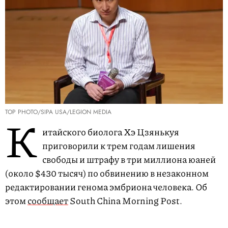
TOP PHOTO/SIPA USA/LEGION MEDIA
К
итайского биолога Хэ Цзянькуя
приговорили к трем годам лишения
свободы и штрафу в три миллиона юаней
(около $430 тысяч) по обвинению в незаконном
редактировании генома эмбриона человека. Об
этом
сообщает
South China Morning Post.