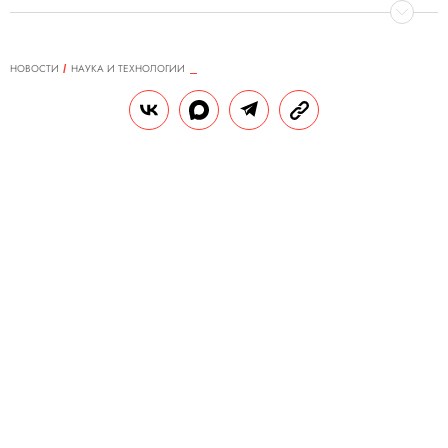
НОВОСТИ
НАУКА И ТЕХНОЛОГИИ
27.12.2019, 17:08
В сети появились первые снимки
российского электрокара
«Монарх». Теперь ясно, почему он
не появился на собственной
презентации
Презентация отечественной разработки
состоялась 24 декабря, но сам прототип
собравшимся так и не показали.
Организаторы объяснили это тем, что он
затерялся в пути из Новосибирска. Теперь
же его засняли на эвакуаторе.