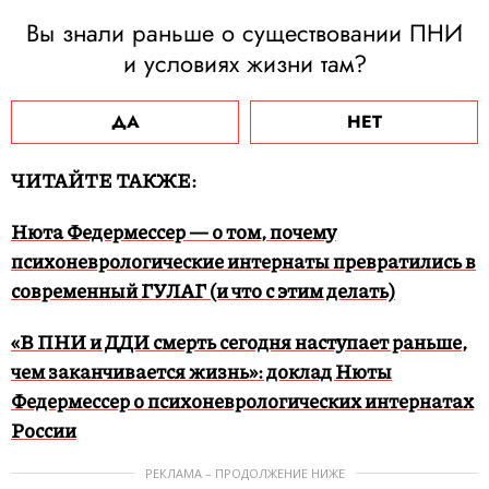
Вы знали раньше о существовании ПНИ
и условиях жизни там?
ДА
НЕТ
ЧИТАЙТЕ ТАКЖЕ:
Нюта Федермессер — о том, почему
психоневрологические интернаты превратились в
современный ГУЛАГ (и что с этим делать)
«В ПНИ и ДДИ смерть сегодня наступает раньше,
чем заканчивается жизнь»: доклад Нюты
Федермессер о психоневрологических интернатах
России
РЕКЛАМА – ПРОДОЛЖЕНИЕ НИЖЕ