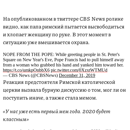
На опубликованном в твиттере CBS News ролике
видно, как папа римский пытается высвободиться
и хлопает женщину по руке. В этот момент в
ситуацию уже вмешивается охрана.
NOPE FROM THE POPE: While greeting people in St. Peter's
Square on New Year's Eve, Pope Francis had to pull himself away
from a woman who grabbed his hand and yanked him toward her.
https://t.co/umkpOnbbX6
pic.twitter.com/0XzxtWTMUd
— CBS News (@CBSNews)
December 31, 2019
Реакция предстоятеля Римской католической
церкви вызвала бурную дискуссию о том, мог ли он
поступить иначе, а также стала мемом.
«У нас уже есть первый мем года. 2020 будет
классным»