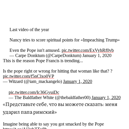
Last video of the year
Nancy tries to score spiritual points for «Impeaching Trump»
Even the Pope isn't amused.
pic.twitter.com/ExVyhRf0vb
— Carpe Donktum (@CarpeDonktum) January 1, 2020
This is the reason Pope Francis is trending...
Is the pope right or wrong for hitting that woman like that? ?
pic.twitter.com/f5nClxo0VP
— Witzard (@iam_mackangelo)
January 1, 2020
pic.twitter.com/Ic36GyuiDc
— The Baldfather White (@thebaldfather00)
January 1, 2020
«Представьте себе, что вы можете сказать: меня
ударил папа римский»
Imagine being able to say you got smacked by the Pope