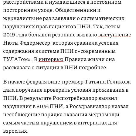
расстройствами и нуждающиеся в постоянном
постороннем уходе. Общественники и
журналисты не раз заявляли о систематических
нарушениях прав пациентов ПНИ. Так, летом
2019 года большой резонанс вызвало
выступление
Нюты Федермесер, которая сравнила условия
содержания в системе ПНИ с «современным
ГУЛАГом» . В
интервью
Правила жизни она
рассказала о ситуации в ПНИ подробнее.
В начале февраля вице-премьер Татьяна Голикова
дала поручение проверить условия проживания в
ПНИ. В результате Роспотребнадзор выявил
нарушения в 80 % ПНИ, а Росздравнадзор назвал
несоблюдение порядка оказания медпомощи
самым частым нарушением в интернатах для
взрослых.