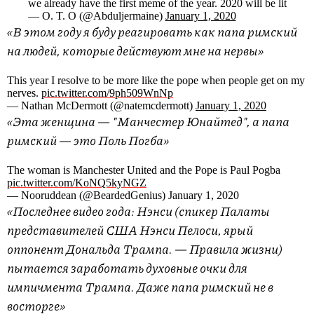
we already have the first meme of the year. 2020 will be lit
— O. T. O (@Abduljermaine)
January 1, 2020
«В этом году я буду реагировать как папа римский
на людей, которые действуют мне на нервы»
This year I resolve to be more like the pope when people get on my
nerves.
pic.twitter.com/9ph509WnNp
— Nathan McDermott (@natemcdermott)
January 1, 2020
«Эта женщина — "Манчестер Юнайтед", а папа
римский — это Поль Погба»
The woman is Manchester United and the Pope is Paul Pogba
pic.twitter.com/KoNQ5kyNGZ
— Nooruddean (@BeardedGenius) January 1, 2020
«Последнее видео года: Нэнси (спикер Палаты
представителей США Нэнси Пелоси, ярый
оппонент Дональда Трампа. — Правила жизни)
пытается заработать духовные очки для
импичмента Трампа. Даже папа римский не в
восторге»