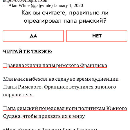
https://t.co/Al3qhZTx8h
— Alan White (@aljwhite) January 1, 2020
Как вы считаете, правильно ли
отреагировал папа римский?
ДА
НЕТ
ЧИТАЙТЕ ТАКЖЕ:
Правила жизни папы римского Франциска
Мальчик выбежал на сцену во время аудиенции
Папы Римского. Франциск вступился за юного
нарушителя
Папа римский поцеловал ноги политикам Южного
Судана, чтобы призвать их к миру
«Новый папа» с Джудом Лоу и Джоном