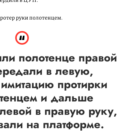
протер руки полотенцем.
яли полотенце правой
ередали в левую,
имитацию протирки
отенцем и дальше
левой в правую руку,
вали на платформе.