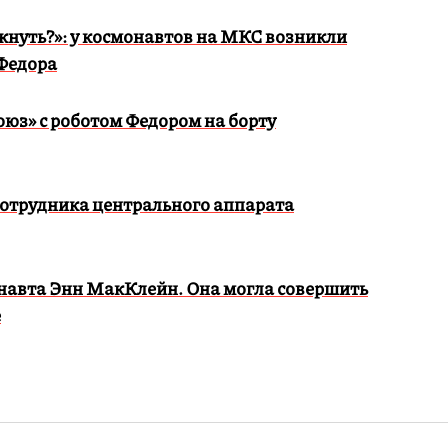
кнуть?»: у космонавтов на МКС возникли
 Федора
оюз» с роботом Федором на борту
сотрудника центрального аппарата
онавта Энн МакКлейн. Она могла совершить
е