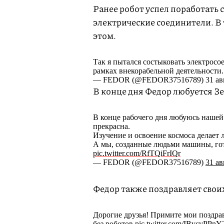
Ранее робот успел поработать 
электрические соединители. В 
этом.
Так я пытался состыковать электросо
рамках внекорабельной деятельности.
— FEDOR (@FEDOR37516789) 31 авгу
В конце дня Федор любуется З
В конце рабочего дня любуюсь наше
прекрасна.
Изучение и освоение космоса делает 
А мы, созданные людьми машины, го
pic.twitter.com/RfTQiFrIQr
— FEDOR (@FEDOR37516789)
31 ав
Федор также поздравляет своих
Дорогие друзья! Примите мои поздрав
без роботов
pic.twitter.com/IBvcvPPnY