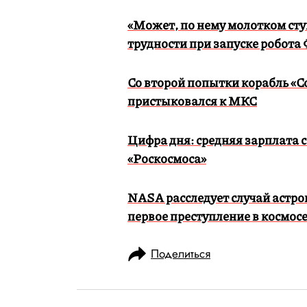
«Может, по нему молотком сту
трудности при запуске робота
Со второй попытки корабль «С
пристыковался к МКС
Цифра дня: средняя зарплата 
«Роскосмоса»
NASA расследует случай астр
первое преступление в космос
Поделиться