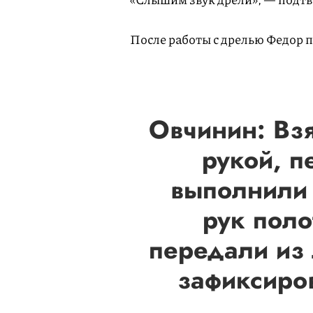
После работы с дрелью Федор 
Овчинин: Вз
рукой, п
выполнили 
рук пол
передали из 
зафиксиро