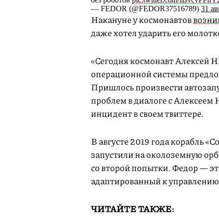
— FEDOR (@FEDOR37516789)
31 ав
Накануне у космонавтов
возни
даже хотел ударить его молотк
«Сегодня космонавт Алексей Н
операционной системы предло
Пришлось произвести автозап
проблем в диалоге с Алексеем
инцидент в своем твиттере.
В августе 2019 года корабль «С
запустили на околоземную орби
со второй попытки. Федор — э
адаптированный к управлению
ЧИТАЙТЕ ТАКЖЕ: