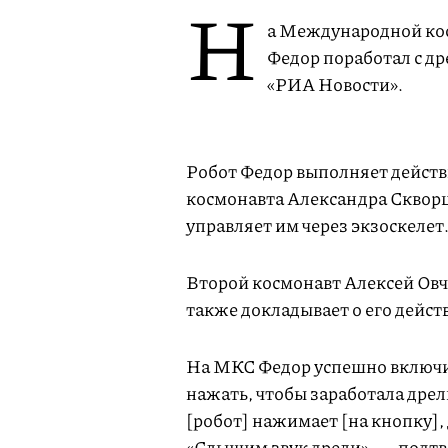
Н
а Международной ко
Федор поработал с д
«РИА Новости».
Робот Федор выполняет дейст
космонавта Александра Скворцо
управляет им через экзоскелет
Второй космонавт Алексей Овч
также докладывает о его дейс
На МКС Федор успешно включил
нажать, чтобы заработала дрел
[робот] нажимает [на кнопку]
«Слышим звук дрели», — подт