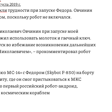
густа 2019 г.
кли
трудности при запуске Федора. Овчинин
ом, поскольку робот не включался.
иколаевич Овчинин при запуске моей
жил использовать молоток и гаечный ключ.
уск во избежание возникновения дальнейших
 Николаевичем», – прокомментировал робот
оюз МС-14» с Федором (Skybot F-850) на борту
ту, где он смог пристыковаться к МКС
то первый российский робот-андроид,
 космическим кораблем