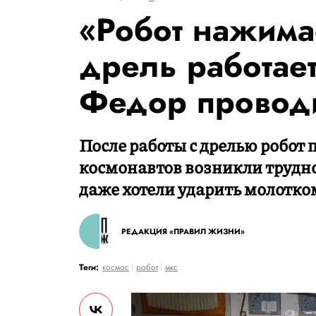
«Робот нажима
дрель работает
Федор провод
После работы с дрелью робот 
космонавтов возникли трудно
даже хотели ударить молотко
РЕДАКЦИЯ «ПРАВИЛ ЖИЗНИ»
Теги:
космос
робот
мкс