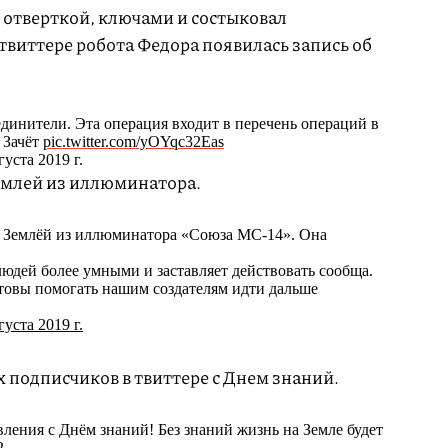
с отверткой, ключами и состыковал
твиттере робота Федора появилась запись об
единители. Эта операция входит в перечень операций в
 Зачёт
pic.twitter.com/yOYqc32Eas
ста 2019 г.
емлей из иллюминатора.
й Землёй из иллюминатора «Союза МС-14». Она
людей более умными и заставляет действовать сообща.
товы помогать нашим создателям идти дальше
густа 2019 г.
 подписчиков в твиттере с Днем знаний.
ления с Днём знаний! Без знаний жизнь на Земле будет
2