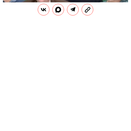
В
се детские онкологи отделения
трансплантации костного мозга
Национального медицинского
исследовательского центра онкологии имени
Блохина подали заявление об увольнении. Об
этом сообщается в твиттере профсоюза «Альянс
врачей».
РЕКЛАМА – ПРОДОЛЖЕНИЕ НИЖЕ