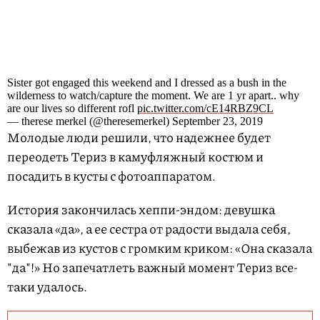
Sister got engaged this weekend and I dressed as a bush in the
wilderness to watch/capture the moment. We are 1 yr apart.. why
are our lives so different rofl
pic.twitter.com/cE14RBZ9CL
— therese merkel (@theresemerkel) September 23, 2019
Молодые люди решили, что надежнее будет
переодеть Териз в камуфляжный костюм и
посадить в кусты с фотоаппаратом.
История закончилась хеппи-эндом: девушка
сказала «да», а ее сестра от радости выдала себя,
выбежав из кустов с громким криком: «Она сказала
"да"!» Но запечатлеть важный момент Териз все-
таки удалось.