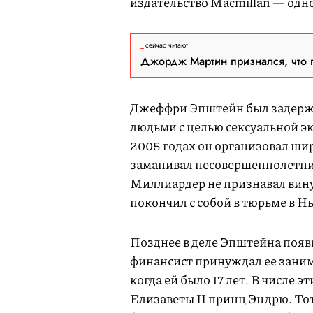
издательство Macmillan — одно
сейчас читают
Джордж Мартин признался, что 
Джеффри Эпштейн был задержан
людьми c целью сексуальной э
2005 годах он организовал шир
заманивал несовершеннолетних
Миллиардер не признавал вину. 
покончил с собой в тюрьме в Н
Позднее в деле Эпштейна появи
финансист принуждал ее зани
когда ей было 17 лет. В числе 
Елизаветы II принц Эндрю. Тот,