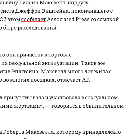
львицу Гилейн Максвелл, подругу
систа Джеффри Эпштейна, покончившего с
 Об этом
сообщает
Associated Press со ссылкой
о бюро расследований.
то она причастна к торговле
их сексуальной эксплуатации. Такое же
тив Эпштейна. Максвелл много лет жила с
 во многих поездках, отмечает AP.
 присутствовала и участвовала в сексуальном
ними жертвами», — говорится в обвинительном
а Роберта Максвелла, которому принадлежало