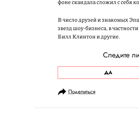
фоне скандала сложил с себя 
В число друзей и знакомых Э
звезд шоу-бизнеса, в частнос
Билл Клинтон и другие.
Следите л
ДА
Поделиться
НОВОСТИ
ОБЩЕСТВО