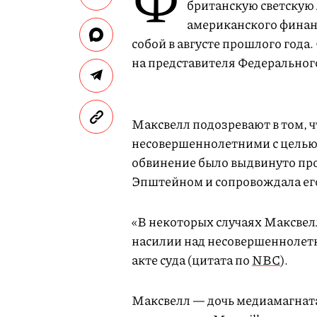
британскую светскую 
американского финан
собой в августе прошлого года.
на представителя Федеральног
Максвелл подозревают в том, ч
несовершеннолетними с целью 
обвинение было выдвинуто про
Эпштейном и сопровождала его
«В некоторых случаях Максвелл
насилии над несовершеннолет
акте суда (цитата по
NBC
).
Максвелл — дочь медиамагнат