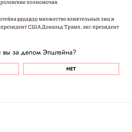
королевские полномочия.
пштейна
входило
множество влиятельных лиц и
ти президент США Дональд Трамп, экс-президент
и вы за делом Эпштейна?
НЕТ