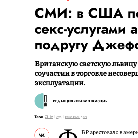
СМИ: в США по
секс-услугами 
подругу Джеф
Британскую светскую львицу
соучастии в торговле несове
эксплуатации.
РЕДАКЦИЯ «ПРАВИЛ ЖИЗНИ»
Теги:
США
суд
секс-скандал
Ф
БР арестовало в аме