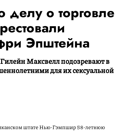
 делу о торговле
арестовали
фри Эпштейна
 Гилейн Максвелл подозревают в
ршеннолетними для их сексуальной
риканском штате Нью-Гэмпшир 58-летнюю