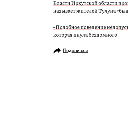
Власти Иркутской области про
называет жителей Тулуна «бы
«Подобное поведение недопуст
которая пнула бездомного
Поделиться
НОВОСТИ
ОБЩЕСТВО
03.09.2019, 09:30
Facebook* изу
отказа от лайк