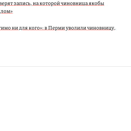
верят запись, на которой чиновница якобы
длом»
имо ни для кого»: в Перми уволили чиновницу,
чает возможность
ов под постами