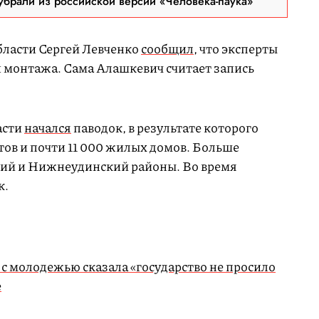
брали из российской версии «Человека-паука»
бласти Сергей Левченко
сообщил
, что эксперты
 монтажа. Сама Алашкевич считает запись
асти
начался
паводок, в результате которого
тов и почти 11 000 жилых домов. Больше
кий и Нижнеудинский районы. Во время
к.
 с молодежью сказала «государство не просило
е