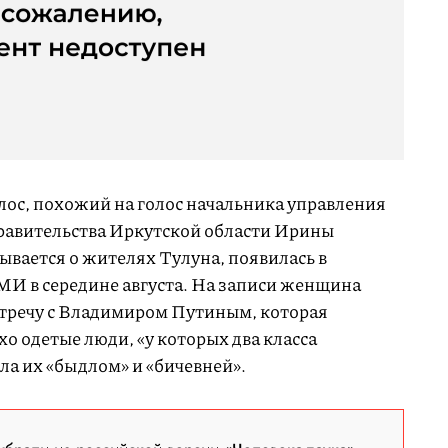
лос, похожий на голос начальника управления
равительства Иркутской области Ирины
ывается о жителях Тулуна, появилась в
МИ в середине августа. На записи женщина
стречу с Владимиром Путиным, которая
хо одетые люди, «у которых два класса
ла их «быдлом» и «бичевней».