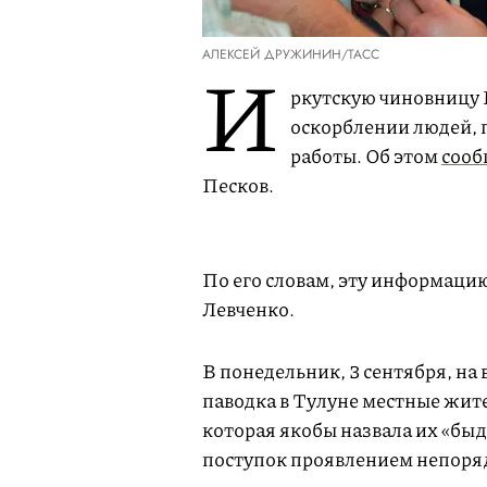
АЛЕКСЕЙ ДРУЖИНИН/ТАСС
И
ркутскую чиновницу 
оскорблении людей, 
работы. Об этом
соо
Песков.
По его словам, эту информаци
Левченко.
В понедельник, 3 сентября, на
паводка в Тулуне местные жит
которая якобы назвала их «быд
поступок проявлением непоря