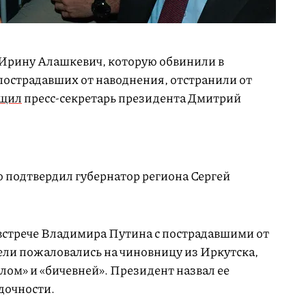
Ирину Алашкевич, которую обвинили в
пострадавших от наводнения, отстранили от
бщил
пресс-секретарь президента Дмитрий
ю подтвердил губернатор региона Сергей
 встрече Владимира Путина с пострадавшими от
ели пожаловались на чиновницу из Иркутска,
лом» и «бичевней». Президент назвал ее
дочности.