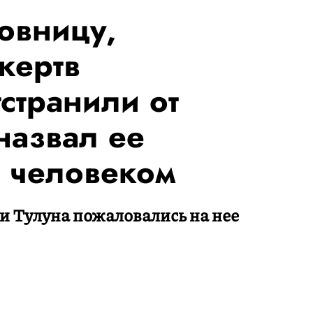
овницу,
жертв
странили от
назвал ее
 человеком
и Тулуна пожаловались на нее