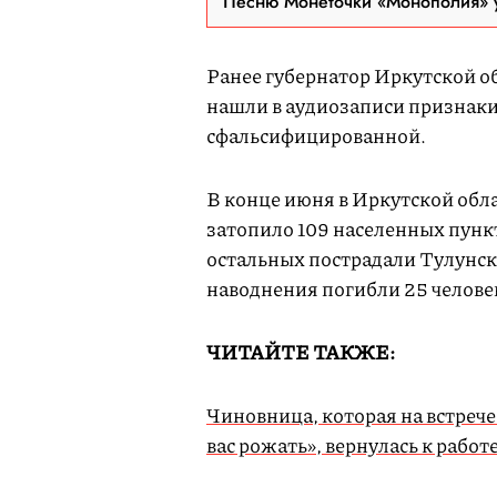
Песню Монеточки «Монополия» у
Ранее губернатор Иркутской о
нашли в аудиозаписи признаки
сфальсифицированной.
В конце июня в Иркутской обл
затопило 109 населенных пунк
остальных пострадали Тулунс
наводнения погибли 25 челове
ЧИТАЙТЕ ТАКЖЕ:
Чиновница, которая на встрече
вас рожать», вернулась к работ