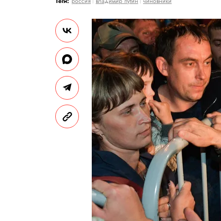
Теги:
россия
владимир путин
чиновники