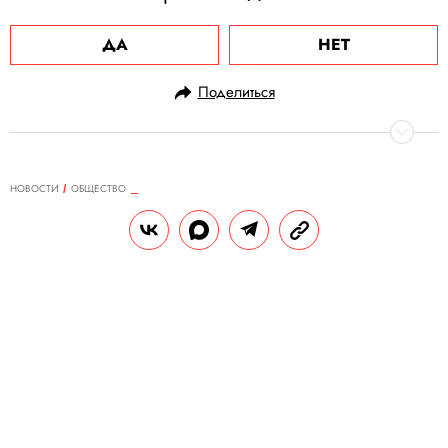
ДА
НЕТ
Поделиться
НОВОСТИ
ОБЩЕСТВО
03.12.2020, 09:46
ООН исключила каннабис из
списка опасных наркотиков.
Россия голосовала против этого
решения
При этом все государства по-прежнему
сами определять степень контроля над
оборотом каннабиса.