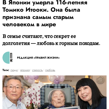
В Японии умерла 116-летняя
Томико Итооки. Она была
признана самым старым
человеком в мире
В семье считают, что секрет ее
долголетия — любовь к горным походам.
РЕДАКЦИЯ «ПРАВИЛ ЖИЗНИ»
Теги:
люди
япония
старость
любовь