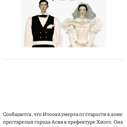
Сообщается, что Итоока умерла от старости в доме
престарелых города Асия в префектуре Хиого. Она