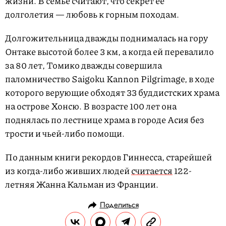
жизни. В семье считают, что секрет ее
долголетия — любовь к горным походам.
Долгожительница дважды поднималась на гору
Онтаке высотой более 3 км, а когда ей перевалило
за 80 лет, Томико дважды совершила
паломничество Saigoku Kannon Pilgrimage, в ходе
которого верующие обходят 33 буддистских храма
на острове Хонсю. В возрасте 100 лет она
поднялась по лестнице храма в городе Асия без
трости и чьей-либо помощи.
По данным книги рекордов Гиннесса, старейшей
из когда-либо живших людей
считается
122-
летняя Жанна Кальман из Франции.
Поделиться