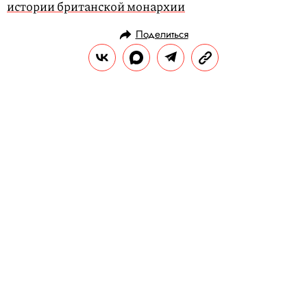
истории британской монархии
Поделиться
НОВОСТИ
ОБЩЕСТВО
04.03.2020, 10:35
ОБНОВЛЕНО
15.02.2026, 09:45
На Ямале женщина перевела 5
миллионов рублей мошенникам,
которые представились
сотрудниками банка
Женщине поступил звонок от якобы
сотрудника банка, который заявил, что с ее
счета пытаются незаконно списать
средства.