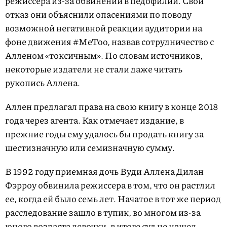
режиссера из-за обвинений в педофилии. Свой
отказ они объяснили опасениями по поводу
возможной негативной реакции аудитории на
фоне движения #MeToo, назвав сотрудничество с
Алленом «токсичным». По словам источников,
некоторые издатели не стали даже читать
рукопись Аллена.
Аллен предлагал права на свою книгу в конце 2018
года через агента. Как отмечает издание, в
прежние годы ему удалось бы продать книгу за
шестизначную или семизначную сумму.
В 1992 году приемная дочь Вуди Аллена Дилан
Фэрроу обвинила режиссера в том, что он растлил
ее, когда ей было семь лет. Начатое в тот же период
расследование зашло в тупик, во многом из-за
юного возраста девочки, в итоге суд не нашел