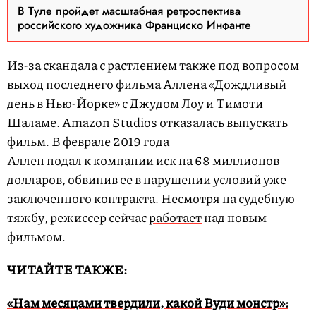
В Туле пройдет масштабная ретроспектива
российского художника Франциско Инфанте
Из-за скандала с растлением также под вопросом
выход последнего фильма Аллена «Дождливый
день в Нью-Йорке» с Джудом Лоу и Тимоти
Шаламе. Amazon Studios отказалась выпускать
фильм. В феврале 2019 года
Аллен
подал
к компании иск на 68 миллионов
долларов, обвинив ее в нарушении условий уже
заключенного контракта. Несмотря на судебную
тяжбу, режиссер сейчас
работает
над новым
фильмом.
ЧИТАЙТЕ ТАКЖЕ:
«Нам месяцами твердили, какой Вуди монстр»: