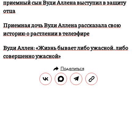
приемный сын Вуди Аллена выступил в защиту
отца
Приемная дочь Вуди Аллена рассказала свою
историю о растлении в телеэфире
Вуди Аллен: «Жизнь бывает либо ужасной, либо
совершенно ужасной»
Поделиться
НОВОСТИ
ОБЩЕСТВО
03.05.2019, 12:45
В Нижнем Новгороде продавали
георгиевские ленточки со
свастикой. Власти заявили, что в