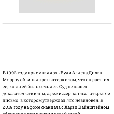
В 1992 году приемная дочь Вуди Аллена Дилан
Мэрроу обвинила режиссера в том, что он растлил
ее, когда ей было семь лет. Суд не нашел
доказательств вины, а режиссер написал открытое
письмо, в котором утверждал, что невиновен. В
2018 году на фоне скандала с Харви Вайнштейном
обвинения вспыхнули с новой силой.