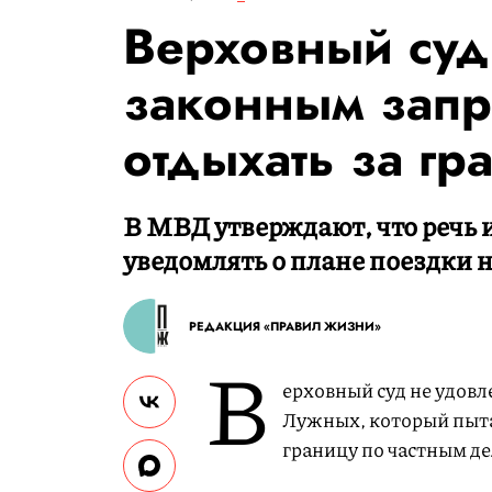
Верховный суд
законным запр
отдыхать за гр
В МВД утверждают, что речь и
уведомлять о плане поездки 
РЕДАКЦИЯ «ПРАВИЛ ЖИЗНИ»
В
ерховный суд не удов
Лужных, который пыта
границу по частным де