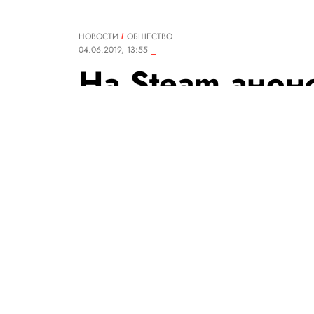
НОВОСТИ
ОБЩЕСТВО
04.06.2019, 13:55
На Steam анонс
которой можно
со Сталиным
В описании игры говорится, ч
горячей романтикой» с совет
«электричество к его соскам
в прокуратуру с требованием 
РЕДАКЦИЯ «ПРАВИЛ ЖИЗНИ»