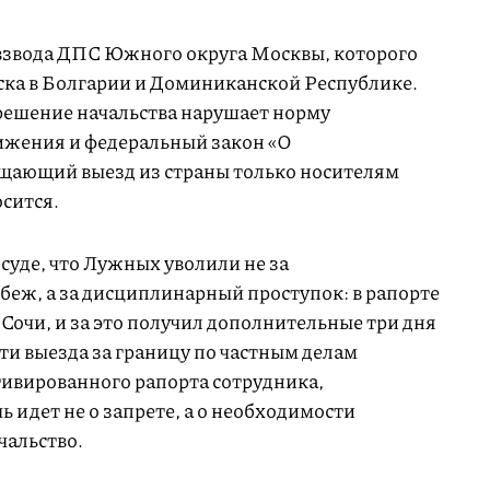
звода ДПС Южного округа Москвы, которого
уска в Болгарии и Доминиканской Республике.
 решение начальства нарушает норму
ижения и федеральный закон «О
ещающий выезд из страны только носителям
осится.
суде, что Лужных уволили не за
беж, а за дисциплинарный проступок: в рапорте
в Сочи, и за это получил дополнительные три дня
ти выезда за границу по частным делам
ивированного рапорта сотрудника,
ь идет не о запрете, а о необходимости
чальство.