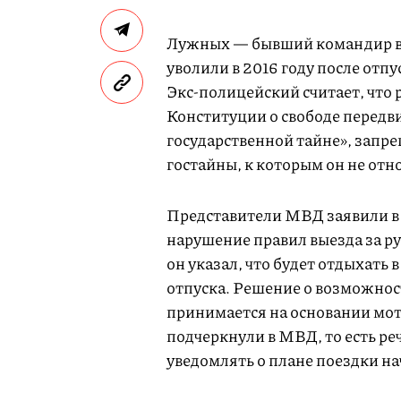
Лужных — бывший командир в
уволили в 2016 году после отп
Экс-полицейский считает, что
Конституции о свободе передв
государственной тайне», запр
гостайны, к которым он не отн
Представители МВД заявили в 
нарушение правил выезда за ру
он указал, что будет отдыхать 
отпуска. Решение о возможнос
принимается на основании мот
подчеркнули в МВД, то есть реч
уведомлять о плане поездки на