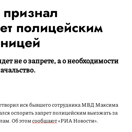
 признал
ет полицейским
аницей
дет не о запрете, а о необходимости
начальство.
летворил иск бывшего сотрудника МВД Максима
лся оспорить запрет полицейским выезжать за
лам. Об этом
сообщают
«РИА Новости».