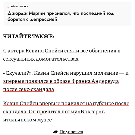
сейчас читают
Джордж Мартин признался, что последний год
борется с депрессией
ЧИТАЙТЕ ТАКЖЕ:
С актера Кевина Спейси сняли все обвинения в
сексуальных домогательствах
«Скучали?»: Кевин Спейси нарушил молчание — и
впервые появился в образе Фрэнка Андервуда
после секс-скандала
Кевин Спейси впервые появился на публике после
скандала. Он прочитал поэму «Боксер» в
итальянском музее
Поделиться