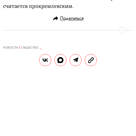
считается прокремлевским.
Поделиться
НОВОСТИ
ОБЩЕСТВО
05.04.2019, 09:00
Это был не Тимоти Питцен.
Американец, выдавший себя за
пропавшего без вести мальчика,
оказался бывшим заключенным
Тимоти Питцен пропал при загадочных
обстоятельствах восемь лет назад.
Американец, представившийся им,
оказался 23-летним бывшим