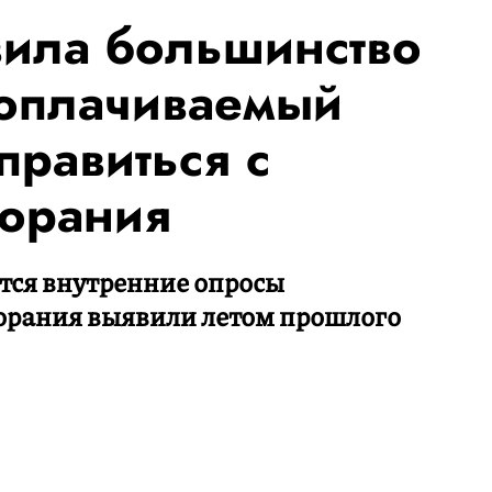
вила большинство
 оплачиваемый
правиться с
горания
ятся внутренние опросы
горания выявили летом прошлого