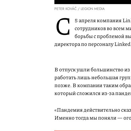
PETER KOVÁČ / LEGION MEDIA
С
5 апреля компания Lin
сотрудников во всем м
борьбы с проблемой в
директора по персоналу Linke
В отпуск ушли большинство из
работать лишь небольшая груп
позже. В компании таким образ
который сложился из-за панде
«Пандемия действительно сказа
Именно тогда мы поняли — ого