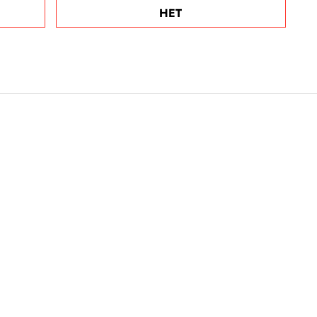
НЕТ
ого приговорили к
ния свободы за
г в московском