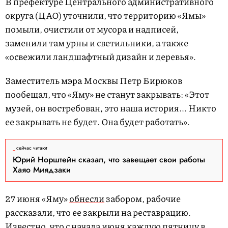
В префектуре Центрального административного
округа (ЦАО) уточнили, что территорию «Ямы»
помыли, очистили от мусора и надписей,
заменили там урны и светильники, а также
«освежили ландшафтный дизайн и деревья».
Заместитель мэра Москвы Петр Бирюков
пообещал, что «Яму» не станут закрывать: «Этот
музей, он востребован, это наша история... Никто
ее закрывать не будет. Она будет работать».
сейчас читают
Юрий Норштейн сказал, что завещает свои работы
Хаяо Миядзаки
27 июня «Яму»
обнесли
забором, рабочие
рассказали, что ее закрыли на реставрацию.
Известно, что с начала июня каждую пятницу в