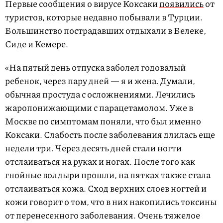
Первые сообщения о вирусе Коксаки
появились
от
туристов, которые недавно побывали в Турции.
Большинство пострадавших отдыхали в Белеке,
Сиде и Кемере.
«На пятый день отпуска заболел годовалый
ребенок, через пару дней — я и жена. Думали,
обычная простуда с осложнениями. Лечились
жаропонижающими с парацетамолом. Уже в
Москве по симптомам поняли, что был именно
Коксаки. Слабость после заболевания длилась еще
недели три. Через десять дней стали ногти
отслаиваться на руках и ногах. После того как
гнойные волдыри прошли, на пятках также стала
отслаиваться кожа. Сход верхних слоев ногтей и
кожи говорит о том, что в них накопились токсины
от перенесенного заболевания. Очень тяжелое