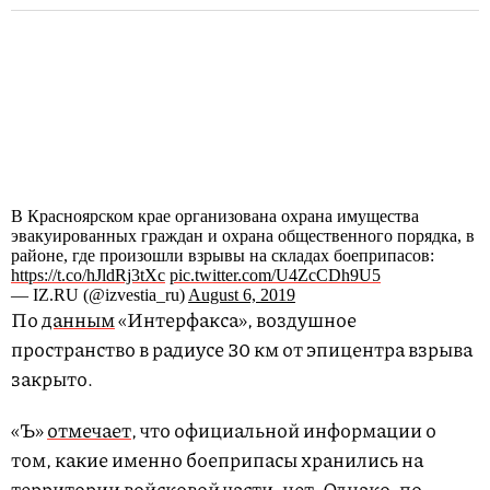
В Красноярском крае организована охрана имущества
эвакуированных граждан и охрана общественного порядка, в
районе, где произошли взрывы на складах боеприпасов:
https://t.co/hJldRj3tXc
pic.twitter.com/U4ZcCDh9U5
— IZ.RU (@izvestia_ru)
August 6, 2019
По
данным
«Интерфакса», воздушное
пространство в радиусе 30 км от эпицентра взрыва
закрыто. ​
«Ъ»
отмечает
, что официальной информации о
том, какие именно боеприпасы хранились на
территории войсковой части, нет. Однако, по