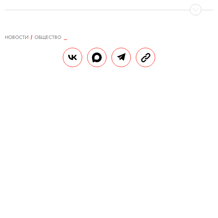
НОВОСТИ
ОБЩЕСТВО
06.08.2020, 14:33
ОБНОВЛЕНО
15.02.2026, 07:05
В Антарктиде с помощью
спутников нашли ранее
неизвестные колонии
императорских пингвинов
Это открытие увеличило число известных
ученым колоний императорских
пингвинов с 50 до 61.
РЕДАКЦИЯ «ПРАВИЛ ЖИЗНИ»
Теги:
животные
экология