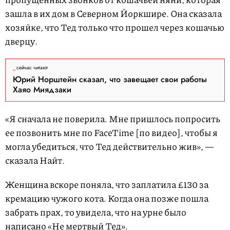
зашла в их дом в Северном Йоркшире. Она сказала
хозяйке, что Тед только что прошел через кошачью
дверцу.
сейчас читают
Юрий Норштейн сказал, что завещает свои работы
Хаяо Миядзаки
«Я сначала не поверила. Мне пришлось попросить
ее позвонить мне по FaceTime [по видео], чтобы я
могла убедиться, что Тед действительно жив», —
сказала Найт.
Женщина вскоре поняла, что заплатила £130 за
кремацию чужого кота. Когда она позже пошла
забрать прах, то увидела, что на урне было
написано «Не мертвый Тед».