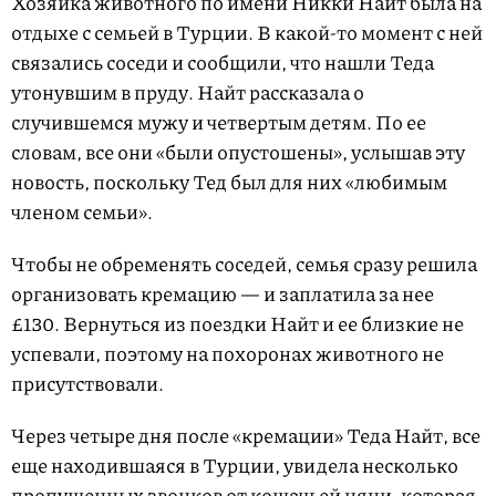
Хозяйка животного по имени Никки Найт была на
отдыхе с семьей в Турции. В какой-то момент с ней
связались соседи и сообщили, что нашли Теда
утонувшим в пруду. Найт рассказала о
случившемся мужу и четвертым детям. По ее
словам, все они «были опустошены», услышав эту
новость, поскольку Тед был для них «любимым
членом семьи».
Чтобы не обременять соседей, семья сразу решила
организовать кремацию — и заплатила за нее
£130. Вернуться из поездки Найт и ее близкие не
успевали, поэтому на похоронах животного не
присутствовали.
Через четыре дня после «кремации» Теда Найт, все
еще находившаяся в Турции, увидела несколько
пропущенных звонков от кошачьей няни, которая