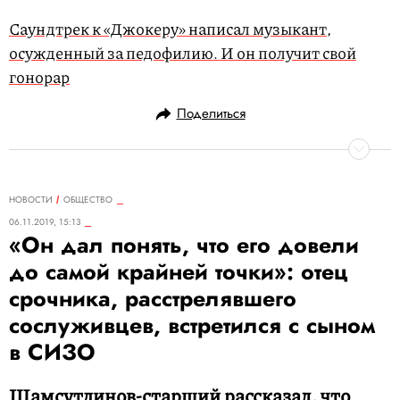
Саундтрек к «Джокеру» написал музыкант,
осужденный за педофилию. И он получит свой
гонорар
Поделиться
НОВОСТИ
ОБЩЕСТВО
06.11.2019, 15:13
«Он дал понять, что его довели
до самой крайней точки»: отец
срочника, расстрелявшего
сослуживцев, встретился с сыном
в СИЗО
Шамсутдинов-старший рассказал, что