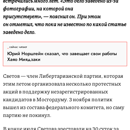
встречались много лет.
«Это дело заведено из-за
фотографии, на которой она
присутствует», — пояснил он. При этом
он отметил, что пока не известно по какой статье
заведено дело.
сейчас читают
Юрий Норштейн сказал, что завещает свои работы
Хаяо Миядзаки
Светов — член Либертарианской партии, которая
этим летом организовала несколько протестных
акций в поддержку незарегистрированных
кандидатов в Мосгордуму. 3 ноября политик
вышел из состава федерального комитета, но саму
партию не покинул.
В конце июля Светова арестовали на 30 суток за