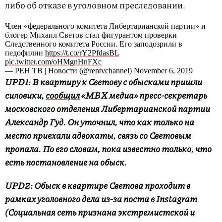
либо об отказе в уголовном преследовании.
Член «федерального комитета Либертарианской партии» и
блогер Михаил Светов стал фигурантом проверки
Следственного комитета России. Его заподозрили в
педофилии
https://t.co/rY2PfdasBL
pic.twitter.com/oHMgnHnFXc
— РЕН ТВ | Новости (@rentvchannel) November 6, 2019
UPD1: В квартиру к Светову с обысками пришли
силовики,
сообщил
«МБХ медиа» пресс-секретарь
московского отделения Либертарианской партии
Александр Гуд. Он уточнил, что как только на
место приехали адвокаты, связь со Световым
пропала. По его словам, пока известно только, что
есть постановление на обыск.
UPD2:
Обыск в квартире Светова проходит в
рамках уголовного дела из-за поста в Instagram
(Социальная сеть признана экстремистской и