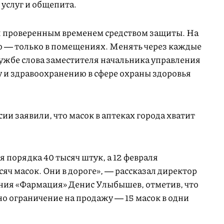
 услуг и общепита.
я проверенным временем средством защиты. На
но ― только в помещениях. Менять через каждые
службе слова заместителя начальника управления
у и здравоохранению в сфере охраны здоровья
ии заявили, что масок в аптеках города хватит
ся порядка 40 тысяч штук, а 12 февраля
яч масок. Они в дороге», ― рассказал директор
ния «Фармация» Денис Улыбышев, отметив, что
о ограничение на продажу ― 15 масок в одни