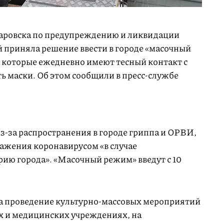
аровска по предупреждению и ликвидации
 приняла решение ввести в городе «масочный
 которые ежедневно имеют тесный контакт с
ь маски. Об этом сообщили в пресс-службе
з-за распространения в городе гриппа и ОРВИ,
ражения коронавирусом «в случае
рию города». «Масочный режим» введут с 10
а проведение культурно-массовых мероприятий
х и медицинских учреждениях, на