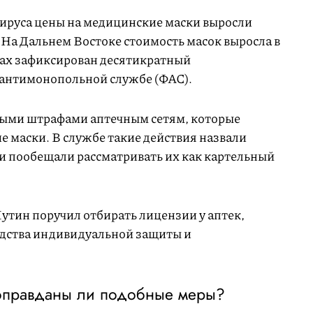
ируса цены на медицинские маски выросли
. На Дальнем Востоке стоимость масок выросла в
онах зафиксирован десятикратный
 антимонопольной службе (ФАС).
ными штрафами аптечным сетям, которые
 маски. В службе такие действия назвали
 пообещали рассматривать их как картельный
тин поручил отбирать лицензии у аптек,
едства индивидуальной защиты и
, оправданы ли подобные меры?