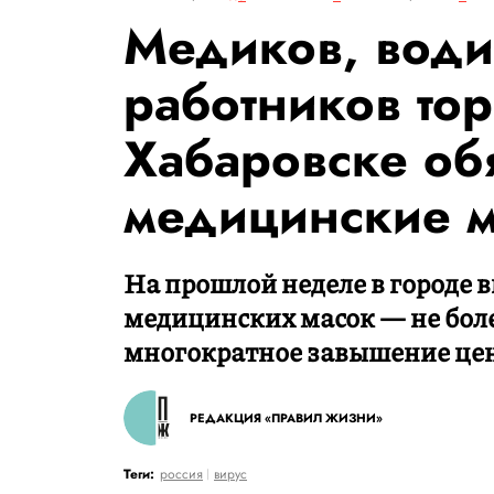
Медиков, води
работников тор
Хабаровске об
медицинские 
На прошлой неделе в городе 
медицинских масок — не боле
многократное завышение цен 
РЕДАКЦИЯ «ПРАВИЛ ЖИЗНИ»
Теги:
россия
вирус