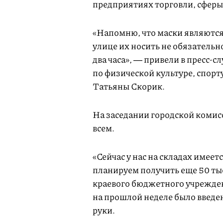
предприятиях торговли, сферы
«Напомню, что маски являютс
улице их носить не обязатель
два часа», ― привели в пресс-
по физической культуре, спорт
Татьяны Скорик.
На заседании городской комисс
всем.
«Сейчас у нас на складах имеет
планируем получить еще 50 тыс
краевого бюджетного учрежде
на прошлой неделе было введен
руки.