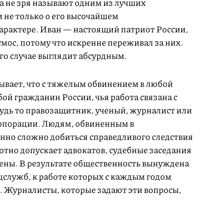
 не зря называют одним из лучших
 не только о его высочайшем
характере. Иван — настоящий патриот России,
мос, потому что искренне переживал за них.
го случае выглядит абсурдным.
ывает, что с тяжелым обвинением в любой
й гражданин России, чья работа связана с
удь то правозащитник, ученый, журналист или
орпорации. Людям, обвиненным в
енно сложно добиться справедливого следствия
хотно допускает адвокатов, судебные заседания
чены. В результате общественность вынуждена
ецслужб, к работе которых с каждым годом
. Журналисты, которые задают эти вопросы,