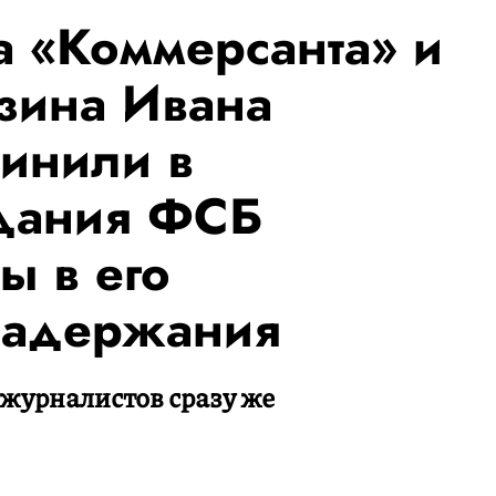
а «Коммерсанта» и
озина Ивана
инили в
здания ФСБ
ы в его
задержания
журналистов сразу же