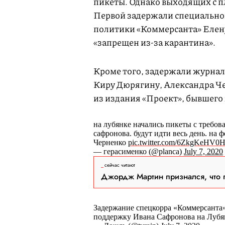
пикеты. Однако выходящих с п
Первой задержали специально
политики «Коммерсанта» Елену
«запрещен из-за карантина».
Кроме того, задержали журна
Киру Дюрягину, Александра Ч
из издания «Проект», бывшего
на лубянке начались пикеты с требов
сафронова. будут идти весь день. на 
Черненко
pic.twitter.com/6ZkgKeHV0
— герасименко (@planca)
July 7, 2020
сейчас читают
Джордж Мартин признался, что 
Задержание спецкорра «Коммерсанта»
поддержку Ивана Сафронова на Луб