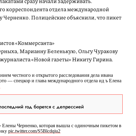
лакатами сразу начали задерживать.
го корреспондента отдела международной
 Черненко. Полицейские объяснили, что пикет
листов «Коммерсанта»
ерныха, Марианну Беленькую, Ольгу Чуракову
 журналиста «Новой газеты» Никиту Гирина.
анием честного и открытого расследования дела ивана
фото — спецкор и глава международного отдела ид ъ Елена
H
последний год борется с депрессией
 Елены Черненко, которая вышла с одиночным пикетом в
янку
pic.twitter.com/S5Blcdqiu2