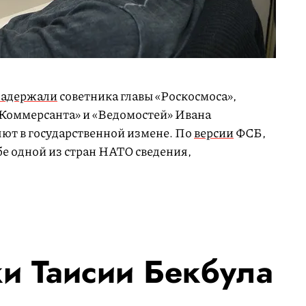
задержали
советника главы «Роскосмоса»,
Коммерсанта» и «Ведомостей» Ивана
яют в государственной измене. По
версии
ФСБ,
е одной из стран НАТО сведения,
и Таисии Бекбула