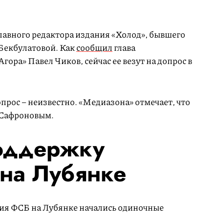
лавного редактора издания «Холод», бывшего
Бекбулатовой. Как
сообщил
глава
ора» Павел Чиков, сейчас ее везут на допрос в
опрос – неизвестно. «Медиазона» отмечает, что
с Сафроновым.
поддержку
 на Лубянке
ия ФСБ на Лубянке начались одиночные