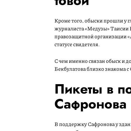
товой
Кроме того, обыски прошли у г
журналиста «Медузы» Таисии 
правозащитной организации «Аг
статусе свидетеля.
С чем именно связан обыск и д
Бекбулатова близко знакома 
Пикеты в 
Сафронова
В поддержку Сафронова у здан