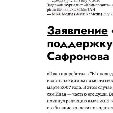
— Дождь (@tvrain)
July 7, 2020
Задержан журналист «Коммерсанта» 
pic.twitter.com/kUkCkku1AH
— МБХ Медиа (@MBKhMedia) July 7,
Заявление
поддержку
Сафронова
«Иван проработал в "Ъ" около 
издательский дом на место сво
марте 2007 года. В этом случае
сам Иван — частью его души. В
покинул редакцию в мае 2019 г
его бывшие коллеги по издател