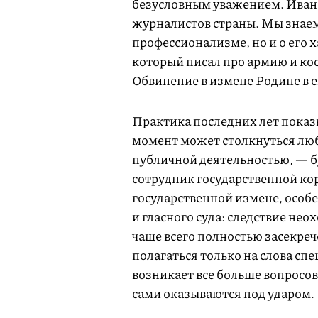
безусловным уважением. Ивана
журналистов страны. Мы знаем
профессионализме, но и о его 
который писал про армию и кос
Обвинение в измене Родине в е
Практика последних лет показ
момент может столкнуться любо
публичной деятельностью, — б
сотрудник государственной к
государственной измене, особ
и гласного суда: следствие нео
чаще всего полностью засекре
полагаться только на слова сп
возникает все больше вопросов
сами оказываются под ударом.