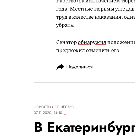
Рабство (за исключением тюрем
года. Местные тюрьмы уже дав
труд в качестве наказания, од
убрать.
Сенатор
обнаружил
положение 
предложил отменить его.
Поделиться
НОВОСТИ
ОБЩЕСТВО
07.11.2020, 14:10
В Екатеринбур