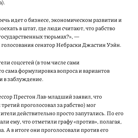
а).
речь идет о бизнесе, экономическом развитии и
поехать в штат, где люди считают, что рабство
государственных тюрьмах?», —
 голосования сенатор Небраски Джастин Уэйн.
ели соцсетей (в том числе сами
то сама формулировка вопроса и вариантов
ти в заблуждение.
ссор Престон Лав-младший заявил, что
 третий проголосовал за рабство) мог
жители действительно просто запутались. По его
али ему, что отметили графу «против», полагая,
а. А в итоге они проголосовали против его