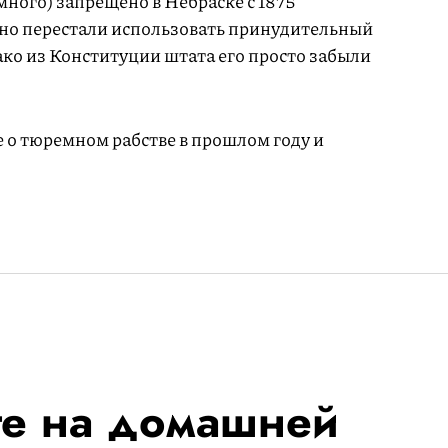
ного) запрещено в Небраске с 1875
но перестали использовать принудительный
нако из Конституции штата его просто забыли
о тюремном рабстве в прошлом году и
ге на домашней