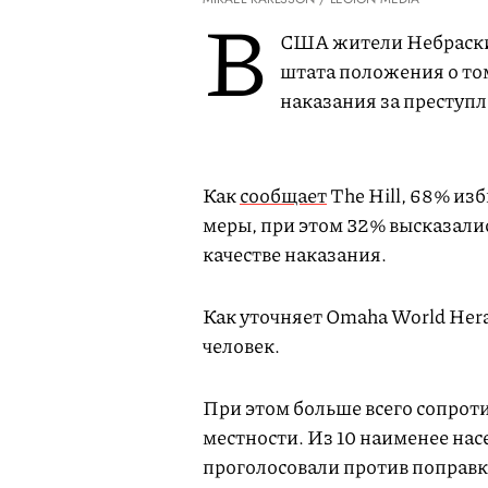
В
США жители Небраски 
штата положения о том
наказания за преступл
Как
сообщает
The Hill, 68% из
меры, при этом 32% высказалис
качестве наказания.
Как уточняет Omaha World Hera
человек.
При этом больше всего сопрот
местности. Из 10 наименее на
проголосовали против поправки