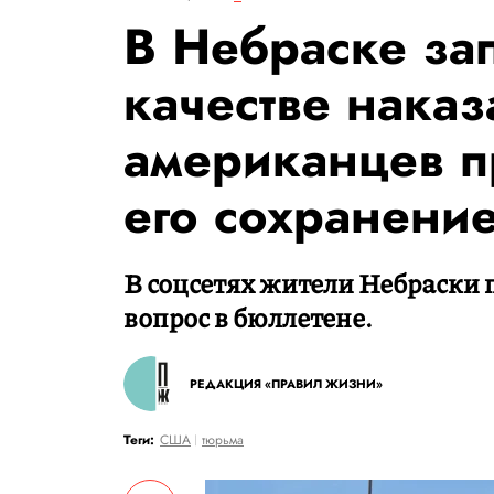
В Небраске зап
качестве нака
американцев п
его сохранени
В соцсетях жители Небраски 
вопрос в бюллетене.
РЕДАКЦИЯ «ПРАВИЛ ЖИЗНИ»
Теги:
США
тюрьма