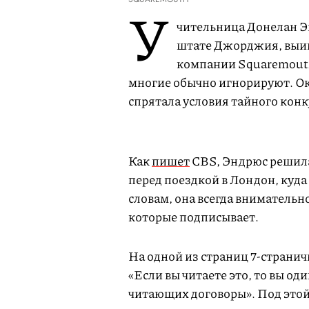
У
чительница Донелан Э
штате Джорджия, выигр
компании Squaremouth
многие обычно игнорируют. Ок
спрятала условия тайного конк
Как
пишет
CBS, Эндрюс решила
перед поездкой в Лондон, куда 
словам, она всегда внимательн
которые подписывает.
На одной из страниц 7-страни
«Если вы читаете это, то вы о
читающих договоры». Под этой