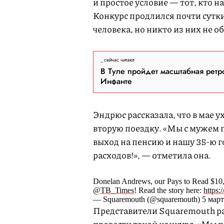
и простое условие — тот, кто 
Конкурс продлился почти сутки
человека, но никто из них не 
сейчас читают
В Туле пройдет масштабная ретр
Инфанте
Эндрюс рассказала, что в мае 
вторую поездку. «Мы с мужем 
выход на пенсию и нашу 35-ю 
расходов!», — отметила она.
Donelan Andrews, our Pays to Read $10,0
@TB_Times
! Read the story here:
https
— Squaremouth (@squaremouth) 5 марта
Представители Squaremouth ра