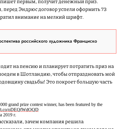
напишет первым, получит денежный приз.
, перед Эндрюс договор успели оформить 73
обратил внимание на мелкий шрифт.
оспектива российского художника Франциско
уходит на пенсию и планирует потратить приз на
поедем в Шотландию, чтобы отпраздновать мой
годовщину свадьбы! Это покроет большую часть
00 grand prize contest winner, has been featured by the
://t.co/oDEQfWdOQD
 2019 г.
ссказали, зачем компания решила