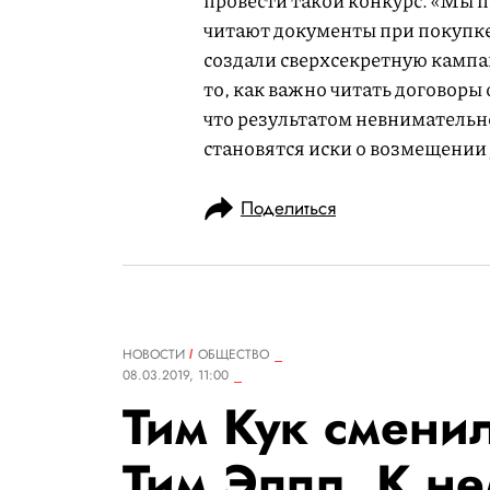
провести такой конкурс. «Мы п
читают документы при покупке
создали сверхсекретную кампа
то, как важно читать договоры 
что результатом невнимательн
становятся иски о возмещении
Поделиться
НОВОСТИ
ОБЩЕСТВО
08.03.2019, 11:00
Тим Кук сменил
Тим Эппл. К не