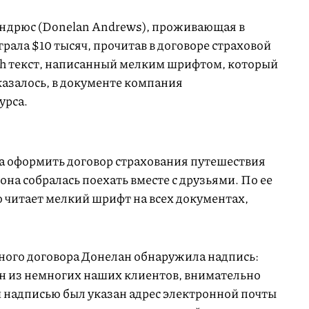
ндрюс (Donelan Andrews), проживающая в
ала $10 тысяч, прочитав в договоре страховой
 текст, написанный мелким шрифтом, который
азалось, в документе компания
урса.
 оформить договор страхования путешествия
она собралась поехать вместе с друзьями. По ее
о читает мелкий шрифт на всех документах,
чного договора Донелан обнаружила надпись:
дин из немногих наших клиентов, внимательно
 надписью был указан адрес электронной почты