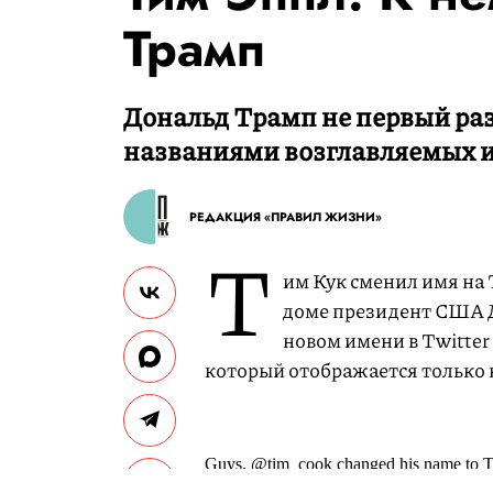
Трамп
Дональд Трамп не первый раз
названиями возглавляемых 
РЕДАКЦИЯ «ПРАВИЛ ЖИЗНИ»
Т
им Кук сменил имя на 
доме президент США 
новом имени в Twitter
который отображается только н
Guys, @tim_cook changed his name to Tim
time.
pic.twitter.com/p39nYS1mz7