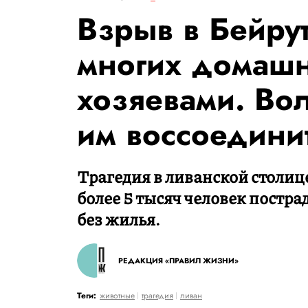
Взрыв в Бейру
многих домашн
хозяевами. Во
им воссоедини
Трагедия в ливанской столице
более 5 тысяч человек постра
без жилья.
РЕДАКЦИЯ «ПРАВИЛ ЖИЗНИ»
Теги:
животные
трагедия
ливан