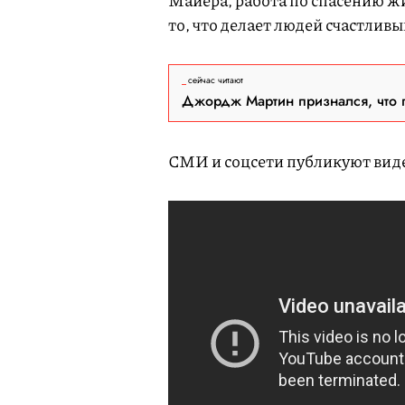
Майера, работа по спасению ж
то, что делает людей счастливы
сейчас читают
Джордж Мартин признался, что 
СМИ и соцсети публикуют виде