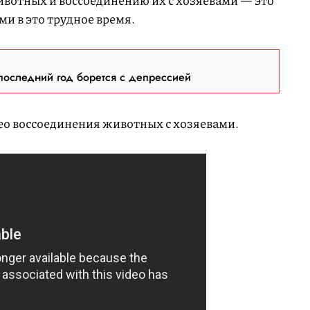
ивотных и воссоединению их с хозяевами — это
ми в это трудное время.
последний год борется с депрессией
о воссоединения животных с хозяевами.