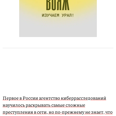
Первое в России агентство киберрасследований
научилось раскрывать самые сложные
преступления в сети, но по-прежнему не знает, что