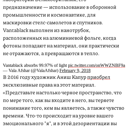
предназначение — использование в оборонной
промышленности и космонавтике, для
маскировки стелс-самолетов и спутников.
Vantablack выполнен из нанотрубок,
расположенных на алюминиевой фольге, когда
фотоны попадают на материал, они практически
не отражаются, а превращаются в тепло.
Vantablack absorbs 99.97% of light
pic.twitter.com/onWWZNBF9a
— Vala Afshar (@ValaAfshar)
February 9, 2018
В 2016 году художник Аниш Капур
приобрел
эксклюзивные права на этот материал.
«Представьте настолько черное пространство, что
по мере того, как вы входите в него, вы теряете
понимание того, кем вы являетесь, а также чувство
времени. Что-то происходит на уровне вашего
эмоционального "я", и в этой дезориентации вы