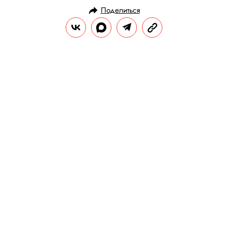
Поделиться
НОВОСТИ
ОБЩЕСТВО
09.03.2024, 09:34
Пентагон не обнаружил
доказательств посещения Земли
инопланетянами
Как утверждает Пентагон, люди ошибочно
принимали за корабли пришельцев дроны
и самолеты военных.
РЕДАКЦИЯ «ПРАВИЛ ЖИЗНИ»
Теги:
США
инопланетяне
нло