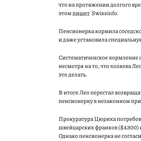
что на протяжении долгого вре
этом
пишет
Swissinfo.
Пенсионерка кормила соседского
и даже установила специальную 
Систематиченское кормление с
несмотря на то, что хозяева Л
это делать.
В итоге Лео перестал возвраща
пенсионерку в незаконном при
Прокуратура Цюриха потребов
швейцарских франков ($4300) 
Однако пенсионерка не согласил