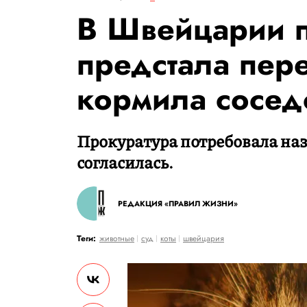
В Швейцарии 
предстала пере
кормила соседс
Прокуратура потребовала наз
согласилась.
РЕДАКЦИЯ «ПРАВИЛ ЖИЗНИ»
Теги:
животные
суд
коты
швейцария