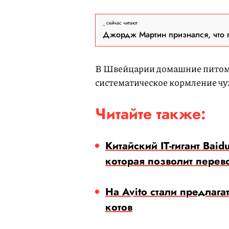
сейчас читают
Джордж Мартин признался, что 
В Швейцарии домашние питомц
систематическое кормление чу
Читайте также:
Китайский IT-гигант Baid
которая позволит перев
На Avito стали предлага
котов