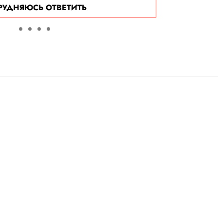
РУДНЯЮСЬ ОТВЕТИТЬ
 убитого
упил» в суде. Он
редполагаемому