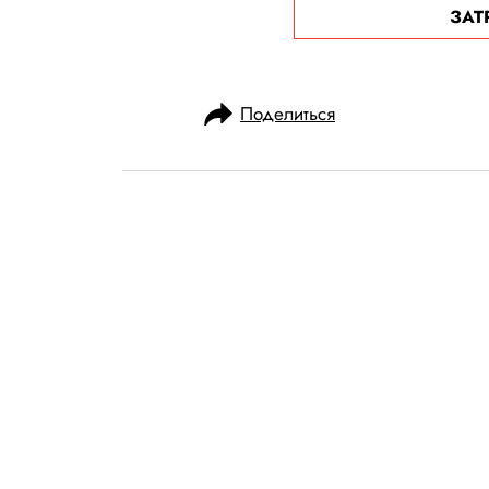
ЗАТ
Поделиться
НОВОСТИ
ОБЩЕСТВО
09.05.2025, 17:56
В США дипфейк
мужчины «выст
обратился к п