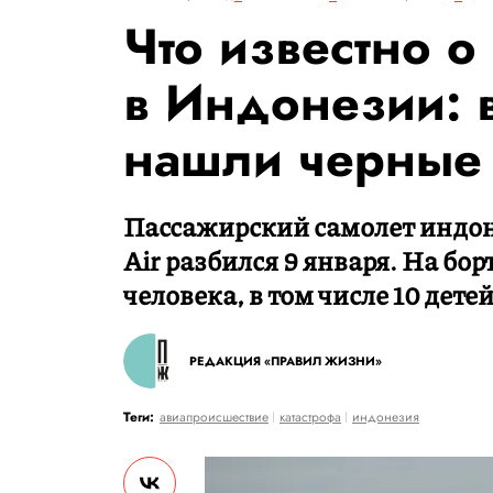
Что известно о
в Индонезии: 
нашли черные 
Пассажирский самолет индон
Air разбился 9 января. На бо
человека, в том числе 10 детей
РЕДАКЦИЯ «ПРАВИЛ ЖИЗНИ»
Теги:
авиапроисшествие
катастрофа
индонезия