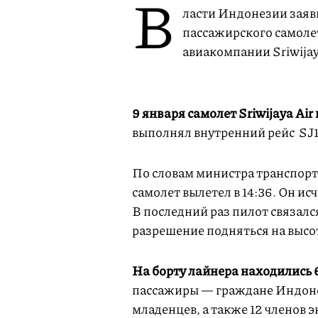
В
ласти Индонезии заяв
пассажирского самоле
авиакомпании Sriwijay
9 января самолет Sriwijaya Ai
выполнял внутренний рейс SJ1
По словам министра транспорта
самолет вылетел в 14:36. Он ис
В последний раз пилот связалс
разрешение подняться на высот
На борту лайнера находились 
пассажиры — граждане Индонез
младенцев, а также 12 членов 