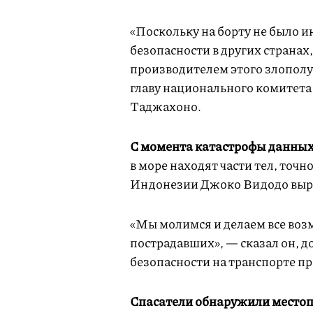
«Поскольку на борту не было 
безопасности в других странах,
производителем этого злополу
главу национального комитета
Таджахоно.
С момента катастрофы данных
в море находят части тел, точ
Индонезии Джоко Видодо выраз
«Мы молимся и делаем все во
пострадавших», — сказал он, 
безопасности на транспорте пр
Спасатели обнаружили место