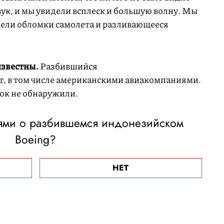
вук, и мы увидели всплеск и большую волну. Мы
дели обломки самолета и разливающееся
известны.
Разбившийся
ет, в том числе американскими авиакомпаниями.
ок не обнаружили.
тями о разбившемся индонезийском
Boeing?
НЕТ