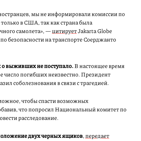
иностранцев, мы не информировали комиссии по
 только в США, так как страна была
чного самолета», —
цитирует
Jakarta Globe
 по безопасности на транспорте Соерджанто
 о выживших не поступало.
В настоящее время
ное число погибших неизвестно. Президент
ил соболезнования в связи с трагедией.
зможное, чтобы спасти возможных
добавив, что попросил Национальный комитет по
овести расследование.
положение двух черных ящиков
,
передает