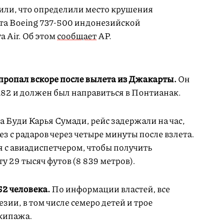
или, что определили место крушения
та Boeing 737-500 индонезийской
a Air. Об этом
сообщает
AP.
r пропал вскоре после вылета из Джакарты.
Он
82 и должен был направиться в Понтианак.
 Буди Карья Сумади, рейс задержали на час,
чез с радаров через четыре минуты после взлета.
я с авиадиспетчером, чтобы получить
у 29 тысяч футов (8 839 метров).
62 человека.
По информации властей, все
ии, в том числе семеро детей и трое
экипажа.