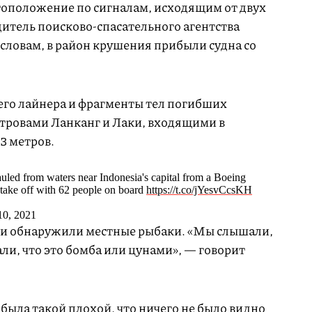
оположение по сигналам, исходящим от двух
дитель поисково-спасательного агентства
 словам, в район крушения прибыли судна со
го лайнера и фрагменты тел погибших
тровами Ланканг и Лаки, входящими в
3 метров.
uled from waters near Indonesia's capital from a Boeing
r take off with 62 people on board
https://t.co/jYesvCcsKH
0, 2021
и обнаружили местные рыбаки. «Мы слышали,
али, что это бомба или цунами», — говорит
была такой плохой, что ничего не было видно