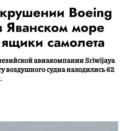
 крушении Boeing
в Яванском море
ящики самолета
езийской авиакомпании Sriwijaya
рту воздушного судна находились 62
.