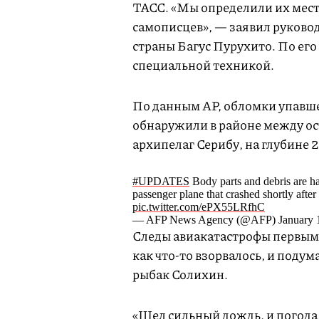
ТАСС. «Мы определили их мест
самописцев», — заявил руково
страны Багус Пурухито. По его
специальной техникой.
По данным AP, обломки упавше
обнаружили в районе между ос
архипелаг Серибу, на глубине 2
#UPDATES
Body parts and debris are ha
passenger plane that crashed shortly afte
pic.twitter.com/ePX55LRfhC
— AFP News Agency (@AFP) January 1
Следы авиакатастрофы первым
как что-то взорвалось, и подум
рыбак Солихин.
«Шел сильный дождь, и погода 