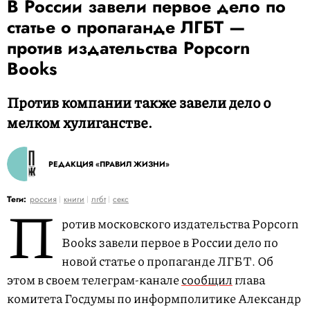
В России завели первое дело по
статье о пропаганде ЛГБТ —
против издательства Popcorn
Books
Против компании также завели дело о
мелком хулиганстве.
РЕДАКЦИЯ «ПРАВИЛ ЖИЗНИ»
П
Теги:
россия
книги
лгбт
секс
ротив московского издательства Popcorn
Books завели первое в России дело по
новой статье о пропаганде ЛГБТ. Об
этом в своем телеграм-канале
сообщил
глава
комитета Госдумы по информполитике Александр