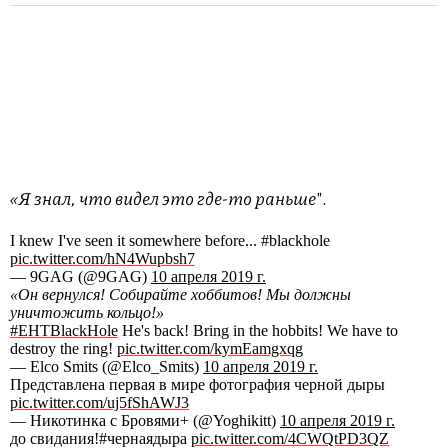
«Я знал, что видел это где-то раньше
".
I knew I've seen it somewhere before... #blackhole
pic.twitter.com/hN4Wupbsh7
— 9GAG (@9GAG)
10 апреля 2019 г.
«Он вернулся! Собирайте хоббитов! Мы должны
уничтожить кольцо!»
#EHTBlackHole
He's back! Bring in the hobbits! We have to
destroy the ring!
pic.twitter.com/kymEamgxqg
— Elco Smits (@Elco_Smits)
10 апреля 2019 г.
Представлена первая в мире фотография черной дыры
pic.twitter.com/uj5fShAWJ3
— Никотинка с Бровями+ (@Yoghikitt)
10 апреля 2019 г.
до свидания!#чернаядыра
pic.twitter.com/4CWQtPD3QZ