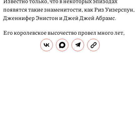
Известно только, что в некоторых эпизодах
появятся такие знаменитости, как Риз Уизерспун,
Дженнифер Энистон и Джей Джей Абрамс.
Его королевское высочество провел много лет,
работая с общинами по всей Великобритании и
молодыми людьми, страдающими от психических
заболеваний, чтобы показать, как важно в
современном обществе поднимать тему
ментального здоровья.
сейчас читают
Куда сходить в выходные: 4 фестиваля, забеги с
питомцами и буддийское искусство
В 2017 году принц впервые публично рассказал о
том, как сам переживал смерть матери —
принцессы Дианы. Тогда Гарри признался, что,