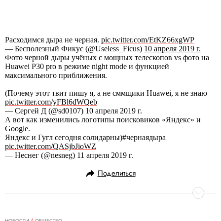
Расходимся дыра не черная.
pic.twitter.com/EtKZ66xgWP
— Бесполезный Фикус (@Useless_Ficus)
10 апреля 2019 г.
Фото черной дыры учёных с мощных телескопов vs фото на
Huawei P30 pro в режиме night mode и функцией
максимального приближения.
(Почему этот твит пишу я, а не сммщики Huawei, я не знаю
pic.twitter.com/yFBl6dWQeb
— Сергей Д (@sd0107) 10 апреля 2019 г.
А вот как изменились логотипы поисковиков «Яндекс» и
Google.
Яндекс и Гугл сегодня солидарны)#чернаядыра
pic.twitter.com/QASjbJioWZ
— Неснег (@nesneg) 11 апреля 2019 г.
Поделиться
НОВОСТИ
ОБЩЕСТВО