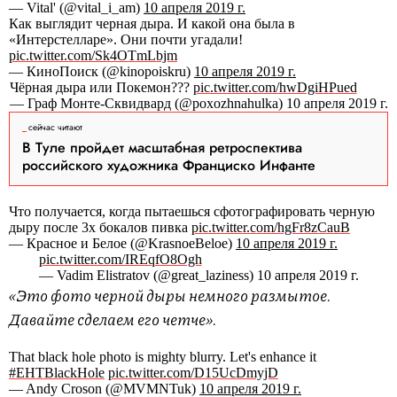
— Vital' (@vital_i_am)
10 апреля 2019 г.
Как выглядит черная дыра. И какой она была в
«Интерстелларе». Они почти угадали!
pic.twitter.com/Sk4OTmLbjm
— КиноПоиск (@kinopoiskru)
10 апреля 2019 г.
Чёрная дыра или Покемон???
pic.twitter.com/hwDgiHPued
— Граф Монте-Сквидвард (@poxozhnahulka) 10 апреля 2019 г.
сейчас читают
В Туле пройдет масштабная ретроспектива
российского художника Франциско Инфанте
Что получается, когда пытаешься сфотографировать черную
дыру после 3х бокалов пивка
pic.twitter.com/hgFr8zCauB
— Красное и Белое (@KrasnoeBeloe)
10 апреля 2019 г.
pic.twitter.com/IREqfO8Ogh
— Vadim Elistratov (@great_laziness) 10 апреля 2019 г.
«Это фото черной дыры немного размытое.
Давайте сделаем его четче».
That black hole photo is mighty blurry. Let's enhance it
#EHTBlackHole
pic.twitter.com/D15UcDmyjD
— Andy Croson (@MVMNTuk)
10 апреля 2019 г.