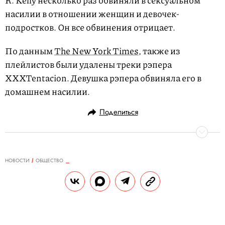
R. Kelly несколько раз обвиняли в сексуальном
насилии в отношении женщин и девочек-
подростков. Он все обвинения отрицает.
По данным
The New York Times
, также из
плейлистов были удалены треки рэпера
XXXTentacion. Девушка рэпера обвиняла его в
домашнем насилии.
Поделиться
НОВОСТИ
ОБЩЕСТВО
10.05.2018, 15:15
Врач диагностировал у Алексея
Малобродского инфаркт