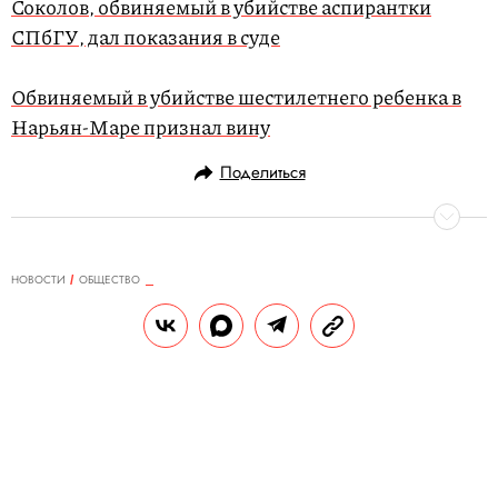
Соколов, обвиняемый в убийстве аспирантки
СПбГУ, дал показания в суде
Обвиняемый в убийстве шестилетнего ребенка в
Нарьян-Маре признал вину
Поделиться
НОВОСТИ
ОБЩЕСТВО
11.11.2019, 19:04
Жители Франции почти месяц
находят на побережье свертки с
кокаином. Общий вес находок
составляет 150 кг
Предполагается, что свертки перевозила