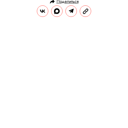
Поделиться
НОВОСТИ
ОБЩЕСТВО
11.02.2018, 17:30
ОБНОВЛЕНО
14.02.2026, 20:30
Главное о крушении самолета
Ан-148 в Подмосковье
КСЕНИЯ ШЕВЧЕНКО