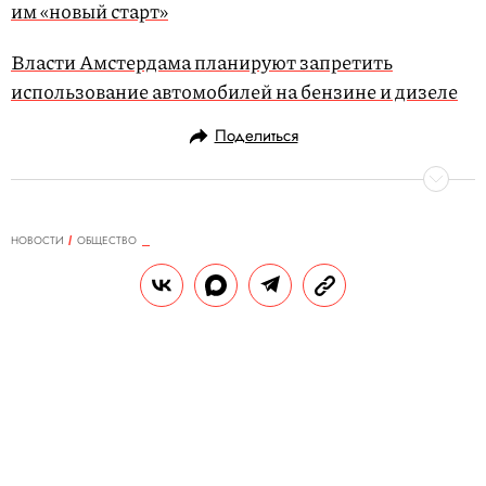
им «новый старт»
Власти Амстердама планируют запретить
использование автомобилей на бензине и дизеле
Поделиться
НОВОСТИ
ОБЩЕСТВО
12.02.2020, 13:22
ОБНОВЛЕНО
14.02.2026, 20:38
Экс-начальник управления ФСИН
предпринял попытку самоубийства
в зале суда
Бывший начальник управления ФСИН
Виктор Свиридов попытался покончить с
собой после приговора по делу о