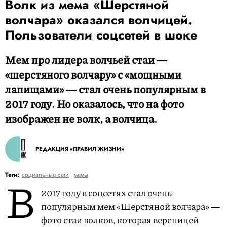
Волк из мема «Шерстяной
волчара» оказался волчицей.
Пользователи соцсетей в шоке
Мем про лидера волчьей стаи ―
«шерстяного волчару» с «мощными
лапищами» ― стал очень популярным в
2017 году. Но оказалось, что на фото
изображен не волк, а волчица.
РЕДАКЦИЯ «ПРАВИЛ ЖИЗНИ»
В
Теги:
социальные сети
мемы
2017 году в соцсетях стал очень
популярным мем «Шерстяной волчара» ―
фото стаи волков, которая вереницей