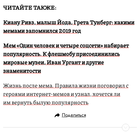
ЧИТАЙТЕ ТАКЖЕ:
Киану Ривз, малыш Йода, Грета Тунберг: какими
мемами запомнился 2019 год
Мем «Один человек и четыре соцсети» набирает
популярность. К флешмобу присоединились
мировые музеи, Иван Ургант и другие
знаменитости
Жизнь после мема. Правила жизни поговорил с
героями интернет-мемов и узнал, хочется ли
им вернуть былую популярность
Поделиться