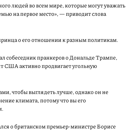
много людей во всем мире, которые могут уважать
семью на первое место», — приводит слова
ринца о его отношении к разным политикам.
азал собеседник пранкеров о Дональде Трампе,
ент США активно продвигает угольную
ами, чтобы выглядеть лучше, однако он не
нение климата, потому что вы его
и.
лся о британском премьер-министре Борисе