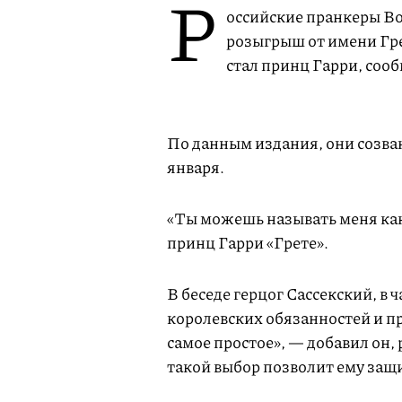
Р
оссийские пранкеры Во
розыгрыш от имени Грет
стал принц Гарри, соо
По данным издания, они созван
января.
«Ты можешь называть меня как
принц Гарри «Грете».
В беседе герцог Сассекский, в 
королевских обязанностей и п
самое простое», — добавил он, 
такой выбор позволит ему защи