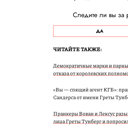
Следите ли вы за
ДА
ЧИТАЙТЕ ТАКЖЕ:
Демократичные марки и парные
отказа от королевских полном
«Вы — спящий агент КГБ»: пра
Сандерса от имени Греты Тунб
Пранкеры Вован и Лексус разы
лица Греты Тунберг и попроси