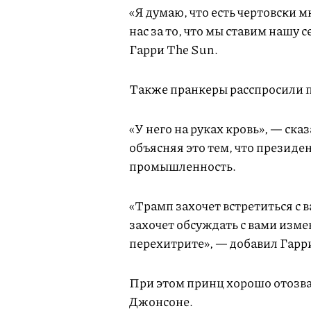
«Я думаю, что есть чертовски 
нас за то, что мы ставим нашу 
Гарри The Sun.
Также пранкеры расспросили п
«У него на руках кровь», — ск
объясняя это тем, что презид
промышленность.
«Трамп захочет встретиться с в
захочет обсуждать с вами изме
перехитрите», — добавил Гарр
При этом принц хорошо отозва
Джонсоне.