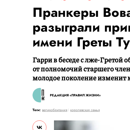
Пранкеры Вова
разыграли при
имени Греты Т
Гарри в беседе с лже-Гретой 
от полномочий старшего члена
молодое поколение изменит 
РЕДАКЦИЯ «ПРАВИЛ ЖИЗНИ»
Теги:
великобритания
королевская семья