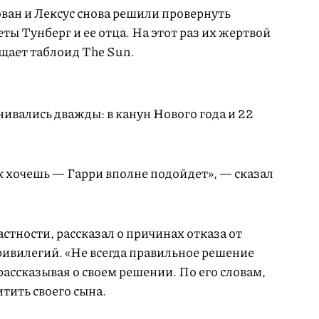
ван и Лексус снова решили провернуть
ы Тунберг и ее отца. На этот раз их жертвой
бщает таблоид The Sun.
ивались дважды: в канун Нового года и 22
 хочешь — Гарри вполне подойдет», — сказал
частности, рассказал о причинах отказа от
ривилегий. «Не всегда правильное решение
рассказывая о своем решении. По его словам,
тить своего сына.