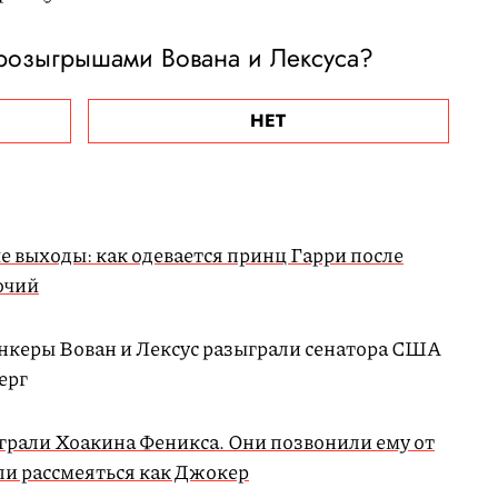
 розыгрышами Вована и Лексуса?
НЕТ
 выходы: как одевается принц Гарри после
очий
нкеры Вован и Лексус разыграли сенатора США
ерг
грали Хоакина Феникса. Они позвонили ему от
ли рассмеяться как Джокер