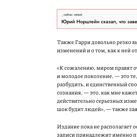
сейчас читают
Юрий Норштейн сказал, что зав
Также Гарри довольно резко в
изменений и о том, как к ней 
«К сожалению, миром правят о
и молодое поколение, — это те
разбудить, и единственный спо
сознания, — это, как мне каже
действительно серьезных изм
шок будит людей», — также за
Издание пока не располагает 
записи принадлежит именно п