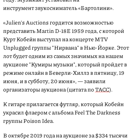
инструмент звукосниматель «Бартолини».
«Julien's Auctions гордится возможностью
представить Martin D-18E 1959 года, с которой
Курт Кобейн выступал на концерте MTV
Unplugged группы "Нирвана" в Нью-Йорке. Этот
лот будет одним из самых значимых на нашем
аукционе "Кумиры музыки", который пройдет в
режиме онлайн в Беверли-Хиллз в пятницу, 19
июня, и в субботу, 20 июня», — заявили
организаторы аукциона (цитата по
ТАСС
).
К гитаре прилагается футляр, который Кобейн
украсил флаером с альбома Feel The Darkness
группы Poison Idea.
В октябре 2019 года на аукционе за $334 тысячи