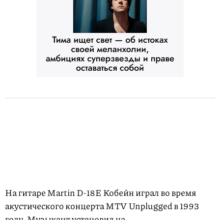
На гитаре Martin D-18E Кобейн играл во время
акустического концерта MTV Unplugged в 1993
году. Музыкант установил на