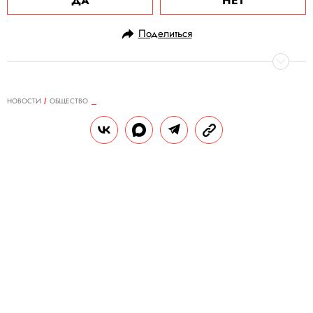
ДА
НЕТ
Поделиться
НОВОСТИ
ОБЩЕСТВО
12.05.2020, 13:02
ОБНОВЛЕНО
15.02.2026, 13:12
«Не спрашивайте меня. Спросите
Китай»: Трамп снова поссорился с
журналистами и прервал брифинг
Фразой «Спросите Китай» Трамп ответил
американской журналистке азиатского
происхождения. Президента США
обвинили в расизме.