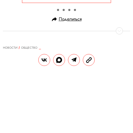
Поделиться
НОВОСТИ
ОБЩЕСТВО
12.07.2025, 21:52
«Мы должны были вернуть этот
символ Франции»: в Париже
вновь запустили знаменитую
мельницу «Мулен Руж»
Громкий инцидент произошел в прошлом
году. 12-метровые лопасти мельницы
обрушились впервые за более чем 100 лет.